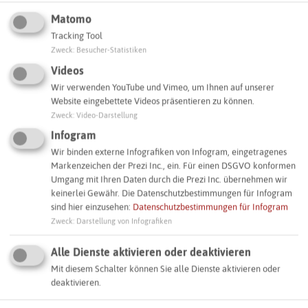
Matomo
Tracking Tool
Zweck
:
Besucher-Statistiken
Videos
Wir verwenden YouTube und Vimeo, um Ihnen auf unserer
Website eingebettete Videos präsentieren zu können.
Zweck
:
Video-Darstellung
© Kreis Recklinghausen
Infogram
Hättest Du gedacht, wenn Du Dich umschaust, dass das
Wir binden externe Infografiken von Infogram, eingetragenes
Markenzeichen der Prezi Inc., ein. Für einen DSGVO konformen
hier früher zu einem militärischem Sperrgebiet gehörte?
Umgang mit Ihren Daten durch die Prezi Inc. übernehmen wir
Schon erstaunlich, oder? Das Gebiet des Stimbergs war
keinerlei Gewähr. Die Datenschutzbestimmungen für Infogram
lange Zeit nicht für die Öffentlichkeit zugänglich, so
sind hier einzusehen:
Datenschutzbestimmungen für Infogram
konnte sich die Natur ungestört zu einem Lebensraum für
Zweck
:
Darstellung von Infografiken
seltene Tier- und Pflanzenarten entwickeln.
Alle Dienste aktivieren oder deaktivieren
Durch gezielte Pflege- und Schutzmaßnahmen des Kreises
Recklinghausen sollen künftig weitere Arten gefördert
Mit diesem Schalter können Sie alle Dienste aktivieren oder
deaktivieren.
werden, die für diesen Standort typisch sind. Damit das
gelingt, sind wir auf Deine Mithilfe angewiesen. Indem Du